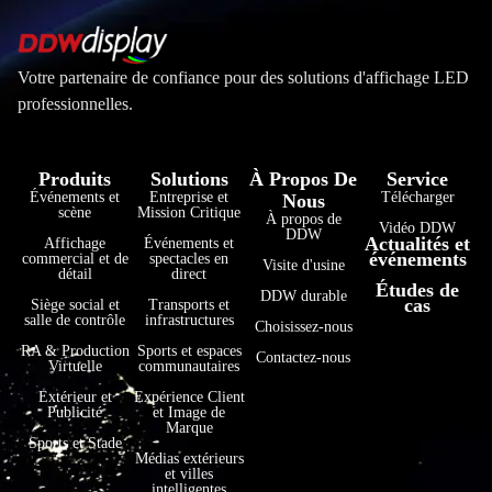
Votre partenaire de confiance pour des solutions d'affichage LED
professionnelles.
Produits
Solutions
À Propos De
Service
Événements et
Entreprise et
Télécharger
Nous
scène
Mission Critique
À propos de
Vidéo DDW
DDW
Actualités et
Affichage
Événements et
événements
commercial et de
spectacles en
Visite d'usine
détail
direct
Études de
DDW durable
cas
Siège social et
Transports et
salle de contrôle
infrastructures
Choisissez-nous
RA & Production
Sports et espaces
Contactez-nous
Virtuelle
communautaires
Extérieur et
Expérience Client
Publicité
et Image de
Marque
Sports et Stade
Médias extérieurs
et villes
intelligentes