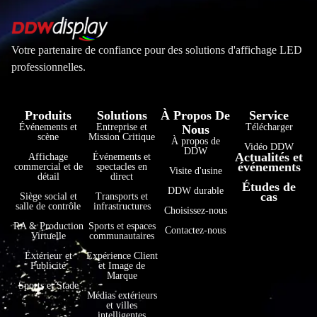
Votre partenaire de confiance pour des solutions d'affichage LED
professionnelles.
Produits
Solutions
À Propos De
Service
Événements et
Entreprise et
Télécharger
Nous
scène
Mission Critique
À propos de
Vidéo DDW
DDW
Actualités et
Affichage
Événements et
événements
commercial et de
spectacles en
Visite d'usine
détail
direct
Études de
فارسی
DDW durable
cas
Siège social et
Transports et
salle de contrôle
infrastructures
Choisissez-nous
हिन्दी
RA & Production
Sports et espaces
Contactez-nous
Virtuelle
communautaires
Bahasa Indonesia
Extérieur et
Expérience Client
한국어
Publicité
et Image de
Marque
Tiếng Việt
Sports et Stade
Médias extérieurs
et villes
Italiano
intelligentes