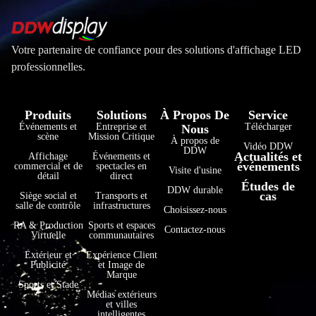
Votre partenaire de confiance pour des solutions d'affichage LED
professionnelles.
Produits
Solutions
À Propos De
Service
Événements et
Entreprise et
Télécharger
Nous
scène
Mission Critique
À propos de
Vidéo DDW
DDW
Actualités et
Affichage
Événements et
événements
commercial et de
spectacles en
Visite d'usine
détail
direct
Études de
فارسی
DDW durable
cas
Siège social et
Transports et
salle de contrôle
infrastructures
Choisissez-nous
हिन्दी
RA & Production
Sports et espaces
Contactez-nous
Virtuelle
communautaires
Bahasa Indonesia
Extérieur et
Expérience Client
한국어
Publicité
et Image de
Marque
Tiếng Việt
Sports et Stade
Médias extérieurs
et villes
Italiano
intelligentes