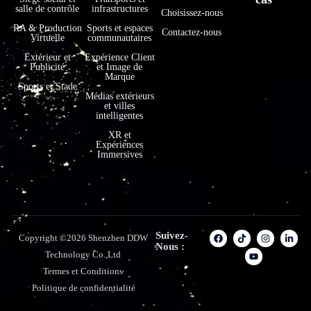
salle de contrôle
infrastructures
Choisissez-nous
RA & Production
Sports et espaces
Contactez-nous
Virtuelle
communautaires
Extérieur et
Expérience Client
Publicité
et Image de
Marque
Sports et Stade
Médias extérieurs
et villes
intelligentes
XR et
Expériences
Immersives
Suivez-
Copyright ©2026 Shenzhen DDW
Nous :
Technology Co.,Ltd
Termes et Conditions
Politique de confidentialité