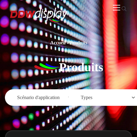
Accueil
-
Produits
Produits
Scénario d'application
Types