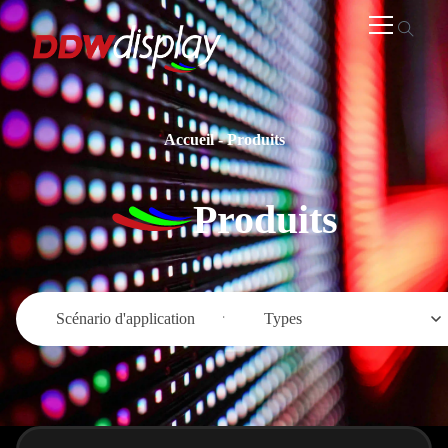
Accueil
-
Produits
Produits
Scénario d'application
Types