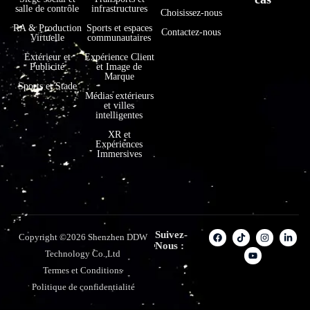
salle de contrôle
infrastructures
Choisissez-nous
RA & Production
Sports et espaces
Contactez-nous
Virtuelle
communautaires
Extérieur et
Expérience Client
Publicité
et Image de
Marque
Sports et Stade
Médias extérieurs
et villes
intelligentes
XR et
Expériences
Immersives
Suivez-
Copyright ©2026 Shenzhen DDW
Nous :
Technology Co.,Ltd
Termes et Conditions
Politique de confidentialité