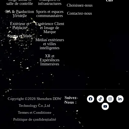
salle de contrôle
infrastructures
Choisissez-nous
RA & Production
Sports et espaces
Contactez-nous
Virtuelle
communautaires
Extérieur et
Expérience Client
Publicité
et Image de
Marque
Sports et Stade
Médias extérieurs
et villes
intelligentes
XR et
Expériences
Immersives
Suivez-
Copyright ©2026 Shenzhen DDW
Nous :
Technology Co.,Ltd
Termes et Conditions
Politique de confidentialité