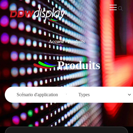
Accueil
-
Produits
Produits
Scénario d'application
Types