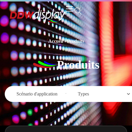
Accueil
-
Produits
Produits
Scénario d'application
Types