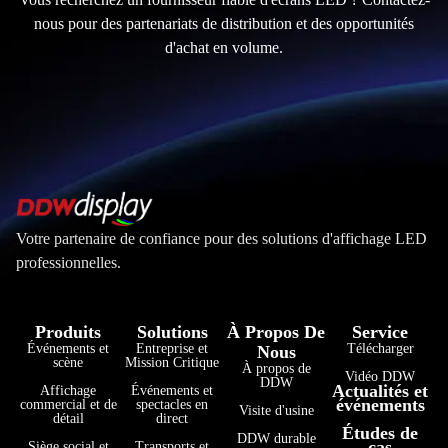
nous pour des partenariats de distribution et des opportunités
d'achat en volume.
Votre partenaire de confiance pour des solutions d'affichage LED
professionnelles.
Produits
Solutions
À Propos De
Service
Événements et
Entreprise et
Télécharger
Nous
scène
Mission Critique
À propos de
Vidéo DDW
DDW
Actualités et
Affichage
Événements et
événements
commercial et de
spectacles en
Visite d'usine
détail
direct
Études de
فارسی
DDW durable
cas
Siège social et
Transports et