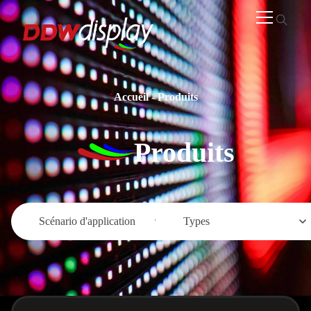
Accueil
-
Produits
Produits
Scénario d'application
Types