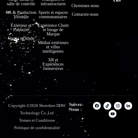
salle de contrôle
infrastructures
Choisissez-nous
RA & Production
Sports et espaces
Contactez-nous
Virtuelle
communautaires
Extérieur et
Expérience Client
Publicité
et Image de
Marque
Sports et Stade
Médias extérieurs
et villes
intelligentes
XR et
Expériences
Immersives
Suivez-
Copyright ©2026 Shenzhen DDW
Nous :
Technology Co.,Ltd
Termes et Conditions
Politique de confidentialité