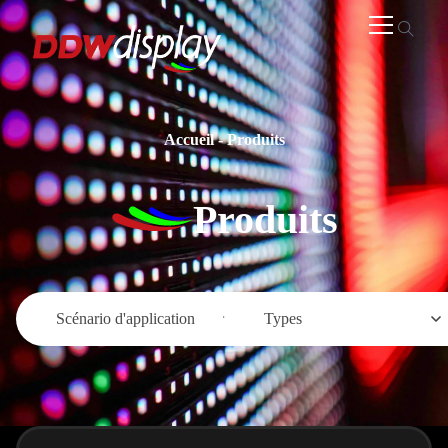
Accueil
-
Produits
Produits
Scénario d'application
Types