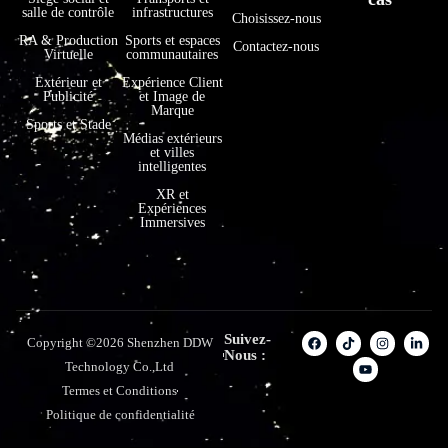
salle de contrôle
infrastructures
Choisissez-nous
RA & Production
Sports et espaces
Contactez-nous
Virtuelle
communautaires
Extérieur et
Expérience Client
Publicité
et Image de
Marque
Sports et Stade
Médias extérieurs
et villes
intelligentes
XR et
Expériences
Immersives
Suivez-
Copyright ©2026 Shenzhen DDW
Nous :
Technology Co.,Ltd
Termes et Conditions
Politique de confidentialité