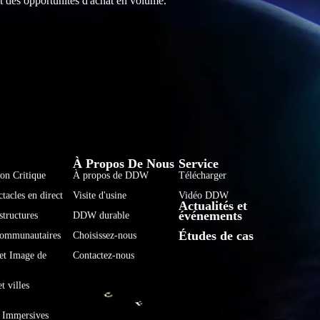
t des opportunités d'achat en volume.
فارسی
हिन्दी
À Propos De Nous
Service
ion Critique
À propos de DDW
Télécharger
Bahasa Indonesia
tacles en direct
Visite d'usine
Vidéo DDW
Actualités et
한국어
événements
structures
DDW durable
Tiếng Việt
Études de cas
 communautaires
Choisissez-nous
Italiano
 et Image de
Contactez-nous
Português
t villes
Deutsch
s Immersives