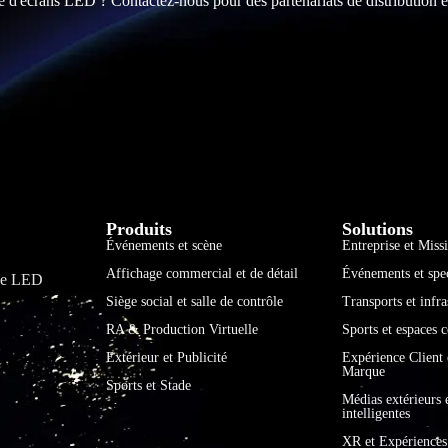
e d'écrans LED ? Contactez-nous pour des partenariats de distribution e
Produits
Solutions
Événements et scène
Entreprise et Miss
Affichage commercial et de détail
Événements et spec
age LED
Siège social et salle de contrôle
Transports et infra
RA & Production Virtuelle
Sports et espaces
Extérieur et Publicité
Expérience Client
Marque
Sports et Stade
Médias extérieurs e
intelligentes
XR et Expérience