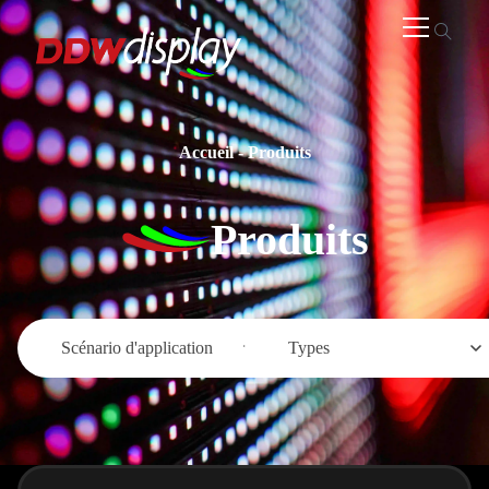
Accueil
-
Produits
Produits
Scénario d'application
Types