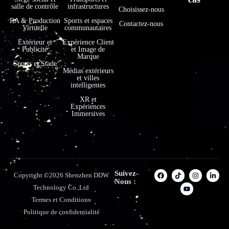
salle de contrôle
infrastructures
Choisissez-nous
RA & Production
Sports et espaces
Contactez-nous
Virtuelle
communautaires
Extérieur et
Expérience Client
Publicité
et Image de
Marque
Sports et Stade
Médias extérieurs
et villes
intelligentes
XR et
Expériences
Immersives
Suivez-
Copyright ©2026 Shenzhen DDW
Nous :
Technology Co.,Ltd
Termes et Conditions
Politique de confidentialité