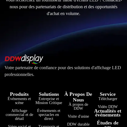
nous pour des partenariats de distribution et des opportunités
d'achat en volume.
Votre partenaire de confiance pour des solutions d'affichage LED
professionnelles.
Produits
Solutions
À Propos De
Service
Événements et
Entreprise et
Télécharger
Nous
scène
Mission Critique
À propos de
Vidéo DDW
DDW
Actualités et
Affichage
Événements et
événements
commercial et de
spectacles en
Visite d'usine
détail
direct
Études de
فارسی
DDW durable
cas
Siège social et
Transports et