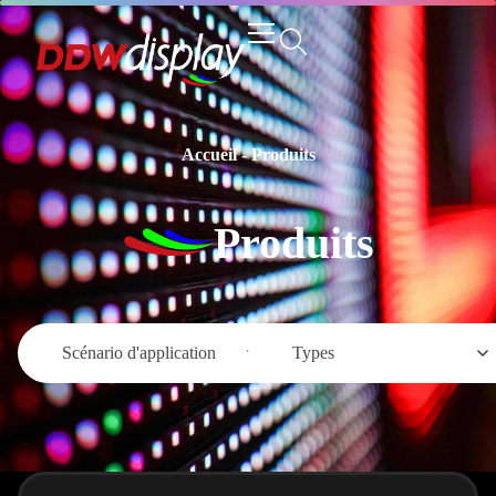
Accueil
-
Produits
Produits
Scénario d'application
Types