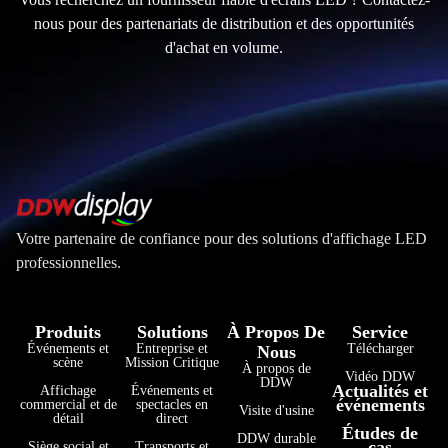
nous pour des partenariats de distribution et des opportunités
d'achat en volume.
Votre partenaire de confiance pour des solutions d'affichage LED
professionnelles.
Produits
Solutions
À Propos De
Service
Événements et
Entreprise et
Télécharger
Nous
scène
Mission Critique
À propos de
Vidéo DDW
DDW
Actualités et
Affichage
Événements et
événements
commercial et de
spectacles en
Visite d'usine
détail
direct
Études de
فارسی
DDW durable
cas
Siège social et
Transports et