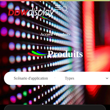
Accueil
-
Produits
Produits
Scénario d'application
Types