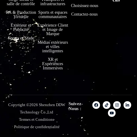
salle de contrôle
infrastructures
Choisissez-nous
RA & Production
Sports et espaces
Contactez-nous
Virtuelle
communautaires
Extérieur et
Expérience Client
Publicité
et Image de
Marque
Sports et Stade
Médias extérieurs
et villes
intelligentes
XR et
Expériences
Immersives
Suivez-
Copyright ©2026 Shenzhen DDW
Nous :
Technology Co.,Ltd
Termes et Conditions
Politique de confidentialité