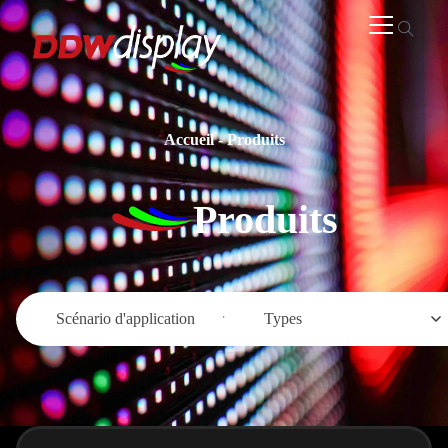
Accueil
-
Produits
Produits
Scénario d'application
Types