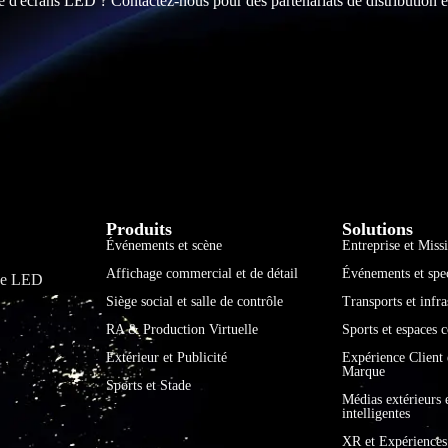
e d'écrans LED ? Contactez-nous pour des partenariats de distribution e
Produits
Solutions
Événements et scène
Entreprise et Miss
Affichage commercial et de détail
Événements et spec
age LED
Siège social et salle de contrôle
Transports et infra
RA & Production Virtuelle
Sports et espaces
Extérieur et Publicité
Expérience Client
Marque
Sports et Stade
Médias extérieurs e
intelligentes
XR et Expérience