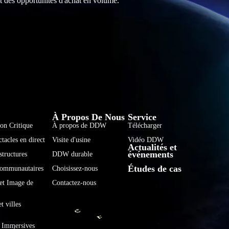
t des opportunités d'achat en volume.
فارسی
हिन्दी
À Propos De Nous
Service
ion Critique
À propos de DDW
Télécharger
Bahasa Indonesia
tacles en direct
Visite d'usine
Vidéo DDW
Actualités et
한국어
événements
structures
DDW durable
Tiếng Việt
Études de cas
 communautaires
Choisissez-nous
Italiano
 et Image de
Contactez-nous
Português
t villes
Deutsch
s Immersives