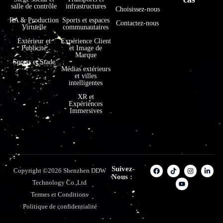
salle de contrôle
infrastructures
Choisissez-nous
RA & Production
Sports et espaces
Contactez-nous
Virtuelle
communautaires
Extérieur et
Expérience Client
Publicité
et Image de
Marque
Sports et Stade
Médias extérieurs
et villes
intelligentes
XR et
Expériences
Immersives
Suivez-
Copyright ©2026 Shenzhen DDW
Nous :
Technology Co.,Ltd
Termes et Conditions
Politique de confidentialité