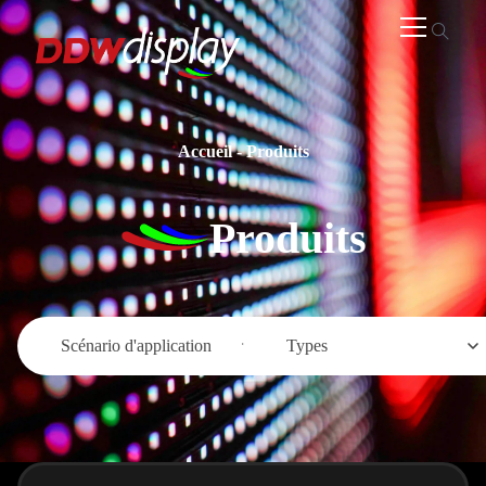
Accueil
-
Produits
Produits
Scénario d'application
Types