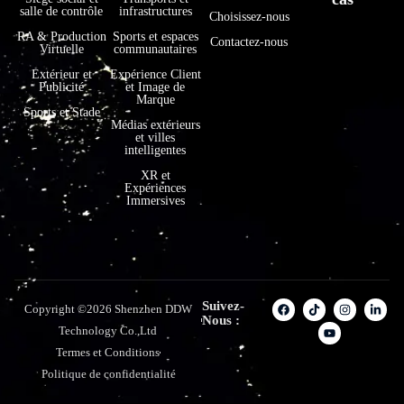
salle de contrôle
infrastructures
Choisissez-nous
RA & Production
Sports et espaces
Contactez-nous
Virtuelle
communautaires
Extérieur et
Expérience Client
Publicité
et Image de
Marque
Sports et Stade
Médias extérieurs
et villes
intelligentes
XR et
Expériences
Immersives
Suivez-
Copyright ©2026 Shenzhen DDW
Nous :
Technology Co.,Ltd
Termes et Conditions
Politique de confidentialité