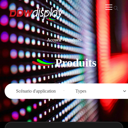
Accueil
-
Produits
Produits
Scénario d'application
Types