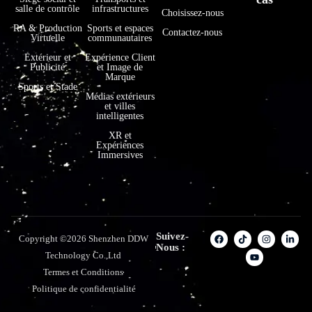
salle de contrôle
infrastructures
Choisissez-nous
RA & Production
Sports et espaces
Contactez-nous
Virtuelle
communautaires
Extérieur et
Expérience Client
Publicité
et Image de
Marque
Sports et Stade
Médias extérieurs
et villes
intelligentes
XR et
Expériences
Immersives
Suivez-
Copyright ©2026 Shenzhen DDW
Nous :
Technology Co.,Ltd
Termes et Conditions
Politique de confidentialité