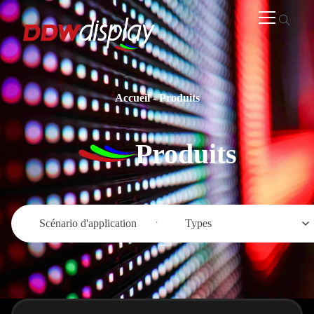
Accueil
-
Produits
Produits
Scénario d'application
Types