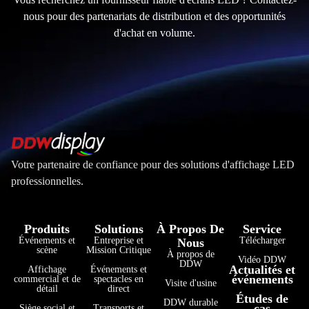
nous pour des partenariats de distribution et des opportunités
d'achat en volume.
Votre partenaire de confiance pour des solutions d'affichage LED
professionnelles.
Produits
Solutions
À Propos De
Service
Événements et
Entreprise et
Télécharger
Nous
scène
Mission Critique
À propos de
Vidéo DDW
DDW
Actualités et
Affichage
Événements et
événements
commercial et de
spectacles en
Visite d'usine
détail
direct
Études de
فارسی
DDW durable
cas
Siège social et
Transports et