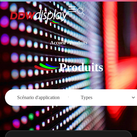
Accueil
-
Produits
Produits
Scénario d'application
Types