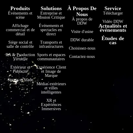
Produits
Solutions
À Propos De
Service
Événements et
Entreprise et
Télécharger
Nous
scène
Mission Critique
À propos de
Vidéo DDW
DDW
Actualités et
Affichage
Événements et
événements
commercial et de
spectacles en
Visite d'usine
détail
direct
Études de
فارسی
DDW durable
cas
Siège social et
Transports et
salle de contrôle
infrastructures
Choisissez-nous
हिन्दी
RA & Production
Sports et espaces
Contactez-nous
Virtuelle
communautaires
Bahasa Indonesia
Extérieur et
Expérience Client
한국어
Publicité
et Image de
Marque
Tiếng Việt
Sports et Stade
Médias extérieurs
et villes
Italiano
intelligentes
Português
XR et
Expériences
Deutsch
Immersives
العربية
日本語