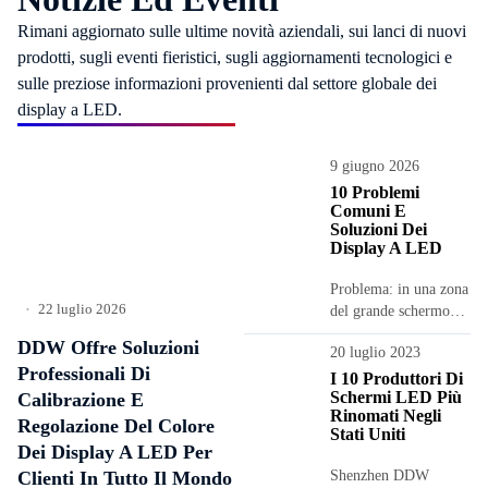
Rimani aggiornato sulle ultime novità aziendali, sui lanci di nuovi
prodotti, sugli eventi fieristici, sugli aggiornamenti tecnologici e
sulle preziose informazioni provenienti dal settore globale dei
display a LED.
9 giugno 2026
10 Problemi
Comuni E
Soluzioni Dei
Display A LED
Problema: in una zona
22 luglio 2026
del grande schermo
•
LED la
DDW Offre Soluzioni
20 luglio 2023
visualizzazione della
Professionali Di
scheda presenta
I 10 Produttori Di
Schermi LED Più
Calibrazione E
anomalie, ad
Rinomati Negli
esempio...
Regolazione Del Colore
Stati Uniti
Dei Display A LED Per
Clienti In Tutto Il Mondo
Shenzhen DDW