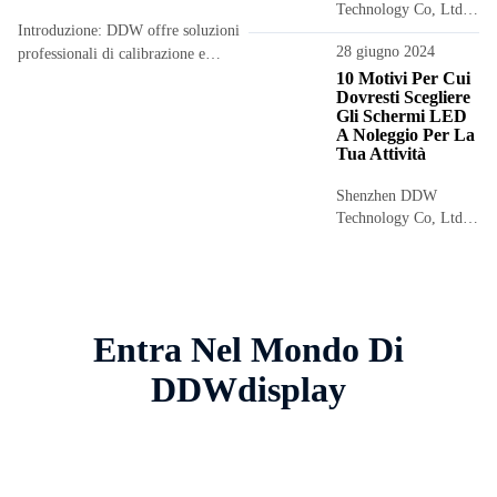
Technology Co, Ltd è
Introduzione: DDW offre soluzioni
un'azienda con sede a
28 giugno 2024
professionali di calibrazione e
Shenzhen specializzata
nella produzione e
correzione del colore per schermi
10 Motivi Per Cui
Dovresti Scegliere
nello sviluppo di
LED a clienti di tutto il mondo.
Gli Schermi LED
schermi a LED.
Grazie ad apparecchiature
A Noleggio Per La
Benvenuti su...
all’avanguardia quali NovaStar
Tua Attività
NOS-CC60 e VX1000 Pro, in
combinazione con...
Shenzhen DDW
Technology Co, Ltd è
un'azienda con sede a
Shenzhen specializzata
nella produzione e
nello sviluppo di
schermi a LED, ...
Entra Nel Mondo Di
DDWdisplay