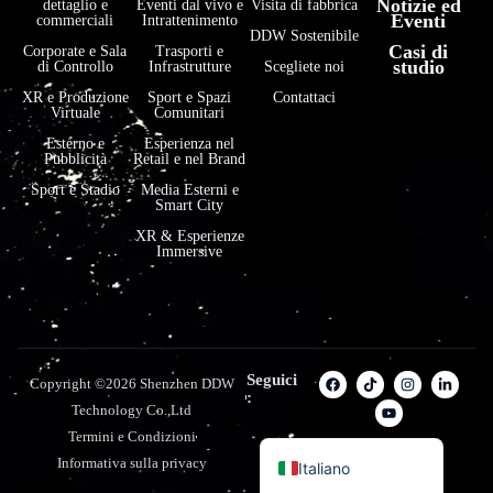
Notizie ed
dettaglio e
Eventi dal vivo e
Visita di fabbrica
Eventi
commerciali
Intrattenimento
हिन्दी
DDW Sostenibile
Casi di
Corporate e Sala
Trasporti e
studio
di Controllo
Infrastrutture
Scegliete noi
Bahasa Indonesia
XR e Produzione
Sport e Spazi
Contattaci
한국어
Virtuale
Comunitari
Tiếng Việt
Esterno e
Esperienza nel
Pubblicità
Retail e nel Brand
Português
Sport e Stadio
Media Esterni e
Smart City
Deutsch
XR & Esperienze
Français
Immersive
العربية
日本語
Русский
Seguici
Copyright ©2026 Shenzhen DDW
Español
:
Technology Co.,Ltd
English
Termini e Condizioni
Informativa sulla privacy
Italiano