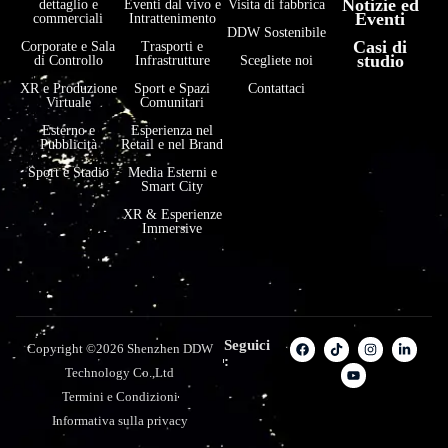
Notizie ed
dettaglio e
Eventi dal vivo e
Visita di fabbrica
Eventi
commerciali
Intrattenimento
DDW Sostenibile
Casi di
Corporate e Sala
Trasporti e
studio
di Controllo
Infrastrutture
Scegliete noi
XR e Produzione
Sport e Spazi
Contattaci
Virtuale
Comunitari
Esterno e
Esperienza nel
Pubblicità
Retail e nel Brand
Sport e Stadio
Media Esterni e
Smart City
XR & Esperienze
Immersive
Seguici
Copyright ©2026 Shenzhen DDW
:
Technology Co.,Ltd
Termini e Condizioni
Informativa sulla privacy