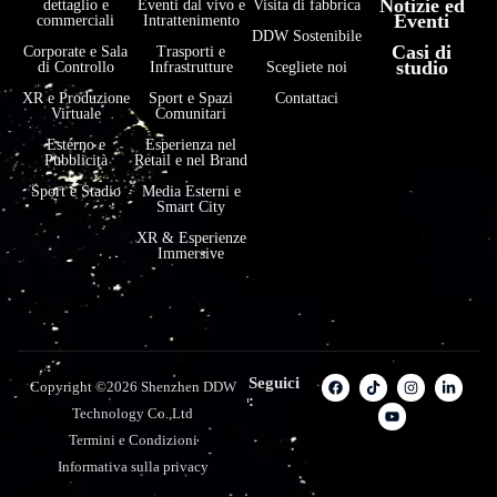
Notizie ed
dettaglio e
Eventi dal vivo e
Visita di fabbrica
Eventi
commerciali
Intrattenimento
DDW Sostenibile
Casi di
Corporate e Sala
Trasporti e
studio
di Controllo
Infrastrutture
Scegliete noi
XR e Produzione
Sport e Spazi
Contattaci
Virtuale
Comunitari
Esterno e
Esperienza nel
Pubblicità
Retail e nel Brand
Sport e Stadio
Media Esterni e
Smart City
XR & Esperienze
Immersive
Seguici
Copyright ©2026 Shenzhen DDW
:
Technology Co.,Ltd
Termini e Condizioni
Informativa sulla privacy