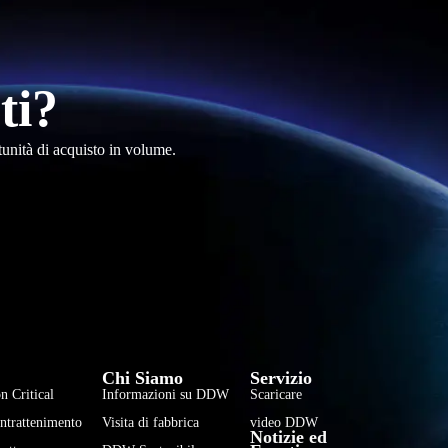
ti?
tunità di acquisto in volume.
فارسی
हिन्दी
Chi Siamo
Servizio
Bahasa Indonesia
n Critical
Informazioni su DDW
Scaricare
한국어
Intrattenimento
Visita di fabbrica
video DDW
Notizie ed
Tiếng Việt