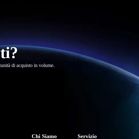
ti?
tunità di acquisto in volume.
فارسی
हिन्दी
Chi Siamo
Servizio
Bahasa Indonesia