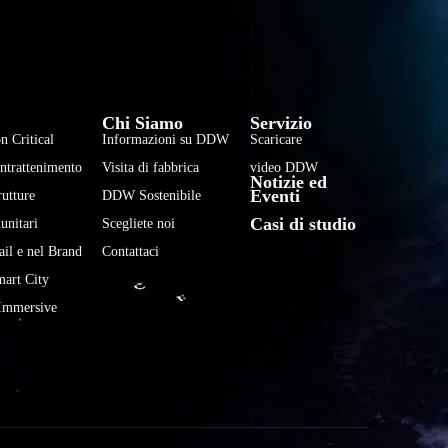
فارسی
हिन्दी
Chi Siamo
Servizio
Bahasa Indonesia
n Critical
Informazioni su DDW
Scaricare
한국어
Intrattenimento
Visita di fabbrica
video DDW
Notizie ed
Tiếng Việt
Eventi
rutture
DDW Sostenibile
Casi di studio
Português
unitari
Scegliete noi
ail e nel Brand
Contattaci
Deutsch
mart City
Français
Immersive
العربية
日本語
Русский
Español