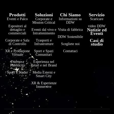
Prodotti
Soluzioni
Chi Siamo
Servizio
Eventi e Palco
Corporate e
Informazioni su
Scaricare
Mission Critical
DDW
Espositori al
video DDW
Notizie ed
dettaglio e
Eventi dal vivo e
Visita di fabbrica
Eventi
commerciali
Intrattenimento
DDW Sostenibile
Casi di
Corporate e Sala
Trasporti e
studio
di Controllo
Infrastrutture
Scegliete noi
XR e Produzione
Sport e Spazi
Contattaci
Virtuale
Comunitari
Esterno e
Esperienza nel
Pubblicità
Retail e nel Brand
Sport e Stadio
Media Esterni e
Smart City
XR & Esperienze
Immersive