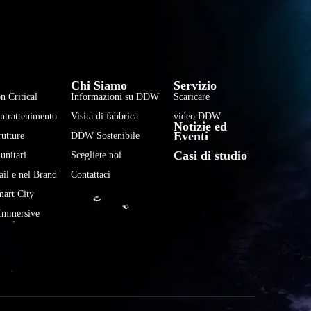
فارسی
हिन्दी
Chi Siamo
Servizio
Bahasa Indonesia
n Critical
Informazioni su DDW
Scaricare
한국어
Intrattenimento
Visita di fabbrica
video DDW
Notizie ed
Tiếng Việt
Eventi
rutture
DDW Sostenibile
Casi di studio
Português
unitari
Scegliete noi
ail e nel Brand
Contattaci
Deutsch
mart City
Français
Immersive
العربية
日本語
Русский
Español