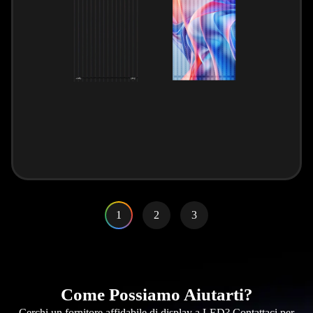
1
2
3
Come Possiamo Aiutarti?
Cerchi un fornitore affidabile di display a LED? Contattaci per