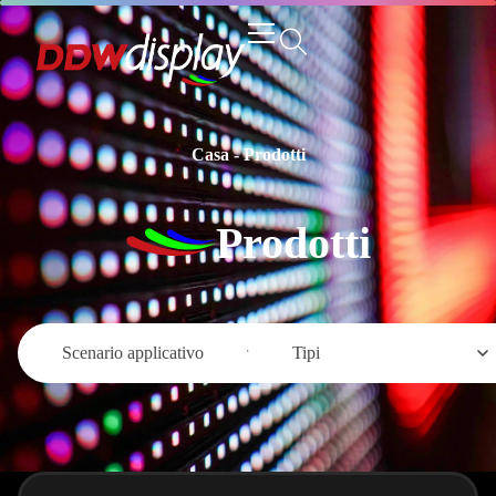
Casa
-
Prodotti
Prodotti
Scenario applicativo
Tipi