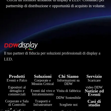
partnership di distribuzione e opportunità di acquisto in volume.
Il tuo partner di fiducia per soluzioni professionali di display a
LED.
Prodotti
Soluzioni
Chi Siamo
Servizio
Eventi e Palco
Corporate e
Informazioni su
Scaricare
Mission Critical
DDW
Espositori al
video DDW
فارسی
Notizie ed
dettaglio e
Eventi dal vivo e
Visita di fabbrica
Eventi
commerciali
Intrattenimento
हिन्दी
DDW Sostenibile
Casi di
Corporate e Sala
Trasporti e
studio
di Controllo
Infrastrutture
Scegliete noi
Bahasa Indonesia