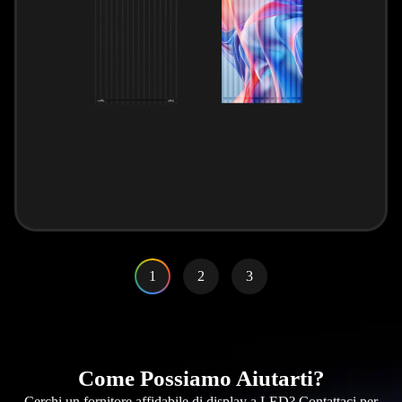
1
2
3
Come Possiamo Aiutarti?
Cerchi un fornitore affidabile di display a LED? Contattaci per