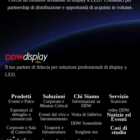
partnership di distribuzione e opportunità di acquisto in volume.
Il tuo partner di fiducia per soluzioni professionali di display a
LED.
Prodotti
Soluzioni
Chi Siamo
Servizio
Eventi e Palco
Corporate e
Informazioni su
Scaricare
Mission Critical
DDW
Espositori al
video DDW
فارسی
Notizie ed
dettaglio e
Eventi dal vivo e
Visita di fabbrica
Eventi
commerciali
Intrattenimento
हिन्दी
DDW Sostenibile
Casi di
Corporate e Sala
Trasporti e
studio
di Controllo
Infrastrutture
Scegliete noi
Bahasa Indonesia