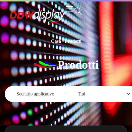
Casa
-
Prodotti
Prodotti
Scenario applicativo
Tipi