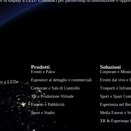
le di display a LED? Contattaci per partnership di distribuzione e oppor
Prodotti
Soluzioni
Eventi e Palco
Corporate e Missio
Espositori al dettaglio e commerciali
Eventi dal vivo e 
play a LED.
Corporate e Sala di Controllo
Trasporti e Infrast
XR e Produzione Virtuale
Sport e Spazi Com
Esterno e Pubblicità
Esperienza nel Ret
Sport e Stadio
Media Esterni e S
XR & Esperienze 