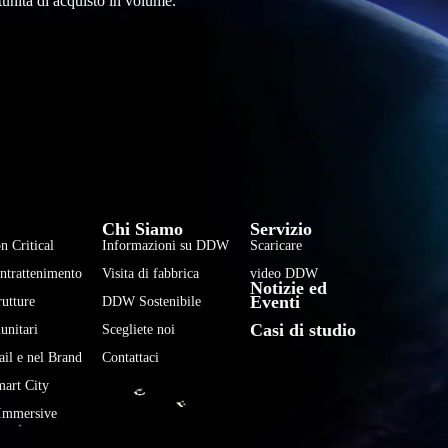
tunità di acquisto in volume.
فارسی
हिन्दी
Chi Siamo
Servizio
Bahasa Indonesia
n Critical
Informazioni su DDW
Scaricare
한국어
Intrattenimento
Visita di fabbrica
video DDW
Notizie ed
Tiếng Việt
Eventi
rutture
DDW Sostenibile
Casi di studio
Português
unitari
Scegliete noi
ail e nel Brand
Contattaci
Deutsch
mart City
Français
Immersive
العربية