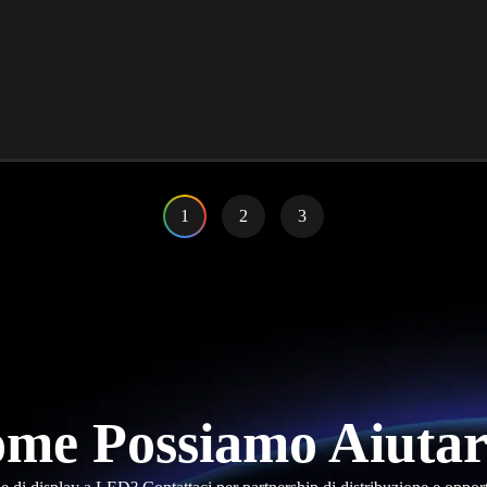
1
2
3
me Possiamo Aiutar