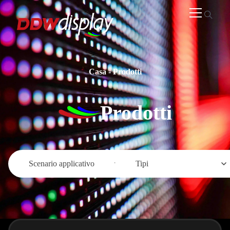
Casa
-
Prodotti
Prodotti
Scenario applicativo
Tipi