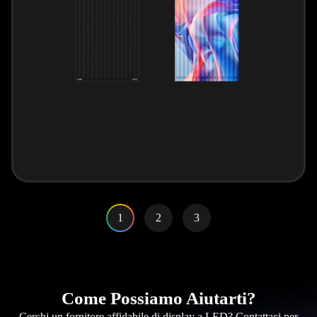
1
2
3
Come Possiamo Aiutarti?
Cerchi un fornitore affidabile di display a LED? Contattaci per