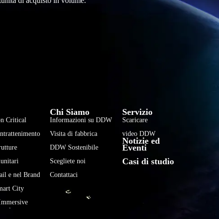
tunità di acquisto in volume.
فارسی
हिन्दी
Chi Siamo
Servizio
Bahasa Indonesia
n Critical
Informazioni su DDW
Scaricare
한국어
Intrattenimento
Visita di fabbrica
video DDW
Notizie ed
Tiếng Việt
Eventi
rutture
DDW Sostenibile
Casi di studio
Português
unitari
Scegliete noi
ail e nel Brand
Contattaci
Deutsch
mart City
Français
Immersive
العربية