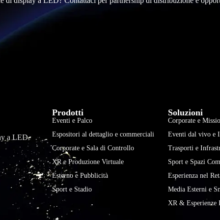
le di display a LED? Contattaci per partnership di distribuzione e oppor
Prodotti
Soluzioni
Eventi e Palco
Corporate e Missio
Espositori al dettaglio e commerciali
Eventi dal vivo e 
play a LED.
Corporate e Sala di Controllo
Trasporti e Infrast
XR e Produzione Virtuale
Sport e Spazi Com
Esterno e Pubblicità
Esperienza nel Ret
Sport e Stadio
Media Esterni e S
XR & Esperienze 