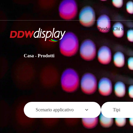
Soluzioni
Prodotti
Chi siamo
Casa
-
Prodotti
Scenario applicativo
Tipi