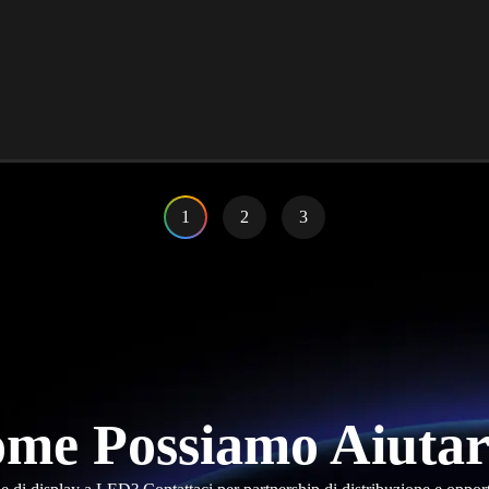
1
2
3
me Possiamo Aiutar