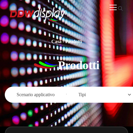
Casa
-
Prodotti
Prodotti
Scenario applicativo
Tipi