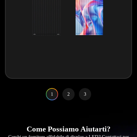
1
2
3
Come Possiamo Aiutarti?
Cerchi un fornitore affidabile di display a LED? Contattaci per