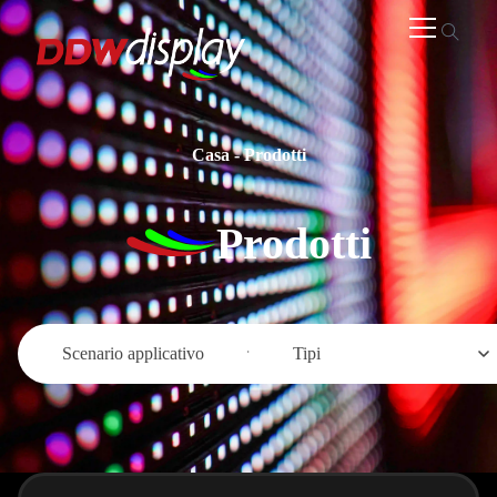
Casa
-
Prodotti
Prodotti
Scenario applicativo
Tipi