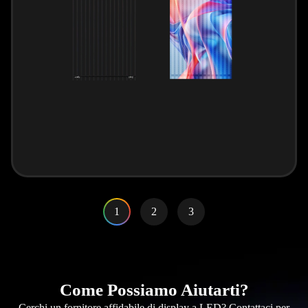
1
2
3
Come Possiamo Aiutarti?
Cerchi un fornitore affidabile di display a LED? Contattaci per