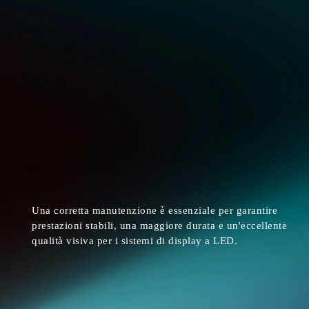
Una corretta manutenzione è essenziale per garantire
prestazioni stabili, una maggiore durata e un'eccellente
qualità visiva per i sistemi di display a LED.