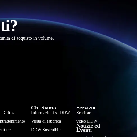
ti?
tunità di acquisto in volume.
فارسی
हिन्दी
Chi Siamo
Servizio
Bahasa Indonesia
n Critical
Informazioni su DDW
Scaricare
한국어
Intrattenimento
Visita di fabbrica
video DDW
Notizie ed
Tiếng Việt
Eventi
rutture
DDW Sostenibile