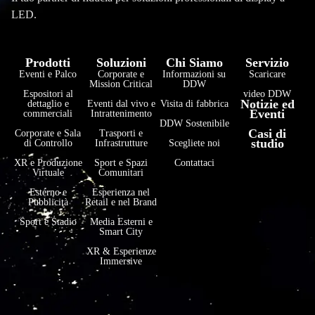
LED.
Prodotti
Soluzioni
Chi Siamo
Servizio
Eventi e Palco
Corporate e
Informazioni su
Scaricare
Mission Critical
DDW
Espositori al
video DDW
Notizie ed
dettaglio e
Eventi dal vivo e
Visita di fabbrica
Eventi
commerciali
Intrattenimento
DDW Sostenibile
Casi di
Corporate e Sala
Trasporti e
studio
di Controllo
Infrastrutture
Scegliete noi
XR e Produzione
Sport e Spazi
Contattaci
Virtuale
Comunitari
Esterno e
Esperienza nel
Pubblicità
Retail e nel Brand
Sport e Stadio
Media Esterni e
Smart City
XR & Esperienze
Immersive