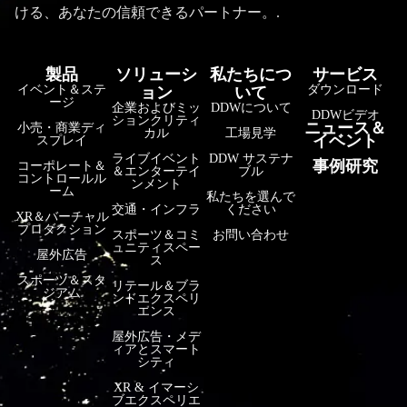
ける、あなたの信頼できるパートナー。.
製品
ソリューシ
私たちにつ
サービス
イベント＆ステ
ダウンロード
ョン
いて
ージ
企業およびミッ
DDWについて
DDWビデオ
ションクリティ
ニュース＆
小売・商業ディ
カル
工場見学
イベント
スプレイ
ライブイベント
DDW サステナ
事例研究
コーポレート＆
＆エンターテイ
ブル
コントロールル
فارسی
ンメント
ーム
私たちを選んで
हिन्दी
交通・インフラ
ください
XR＆バーチャル
プロダクション
スポーツ＆コミ
お問い合わせ
Bahasa Indonesia
ュニティスペー
屋外広告
ス
한국어
スポーツ＆スタ
リテール＆ブラ
ジアム
ンドエクスペリ
Tiếng Việt
エンス
Italiano
屋外広告・メデ
ィアとスマート
Português
シティ
XR & イマーシ
Deutsch
ブエクスペリエ