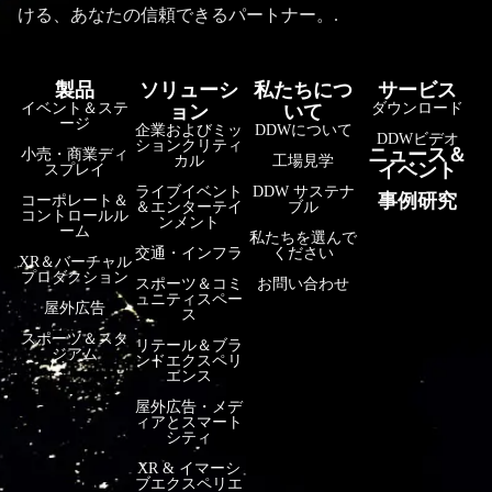
ける、あなたの信頼できるパートナー。.
製品
ソリューシ
私たちにつ
サービス
イベント＆ステ
ダウンロード
ョン
いて
ージ
企業およびミッ
DDWについて
DDWビデオ
ションクリティ
ニュース＆
小売・商業ディ
カル
工場見学
イベント
スプレイ
ライブイベント
DDW サステナ
事例研究
コーポレート＆
＆エンターテイ
ブル
コントロールル
ンメント
ーム
私たちを選んで
交通・インフラ
ください
XR＆バーチャル
プロダクション
スポーツ＆コミ
お問い合わせ
ュニティスペー
屋外広告
ス
スポーツ＆スタ
リテール＆ブラ
ジアム
ンドエクスペリ
エンス
屋外広告・メデ
ィアとスマート
シティ
XR & イマーシ
ブエクスペリエ