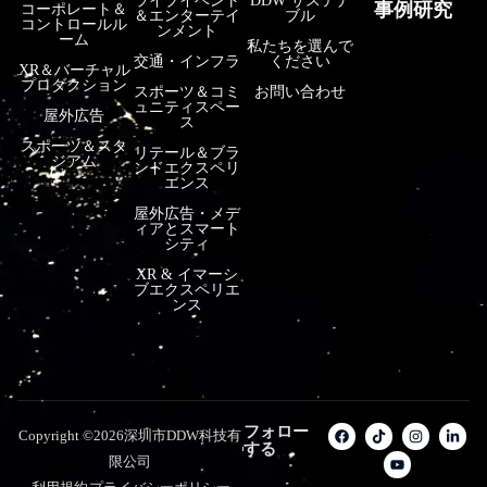
ライブイベント
DDW サステナ
事例研究
コーポレート＆
＆エンターテイ
ブル
コントロールル
ンメント
ーム
私たちを選んで
交通・インフラ
ください
XR＆バーチャル
プロダクション
スポーツ＆コミ
お問い合わせ
ュニティスペー
屋外広告
ス
スポーツ＆スタ
リテール＆ブラ
ジアム
ンドエクスペリ
エンス
屋外広告・メデ
ィアとスマート
シティ
XR & イマーシ
ブエクスペリエ
ンス
フォロー
Copyright ©2026深圳市DDW科技有
する
限公司