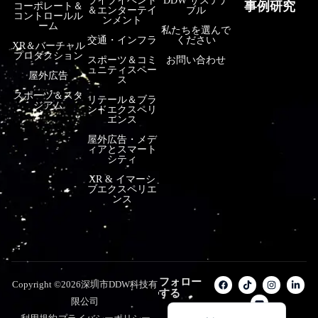
ライブイベント
DDW サステナ
事例研究
コーポレート＆
＆エンターテイ
ブル
コントロールル
فارسی
ンメント
ーム
私たちを選んで
हिन्दी
交通・インフラ
ください
XR＆バーチャル
プロダクション
スポーツ＆コミ
お問い合わせ
Bahasa Indonesia
ュニティスペー
屋外広告
ス
한국어
スポーツ＆スタ
リテール＆ブラ
ジアム
ンドエクスペリ
Tiếng Việt
エンス
Italiano
屋外広告・メデ
ィアとスマート
Português
シティ
XR & イマーシ
Deutsch
ブエクスペリエ
ンス
Français
العربية
Русский
Español
フォロー
Copyright ©2026深圳市DDW科技有
する
English
限公司