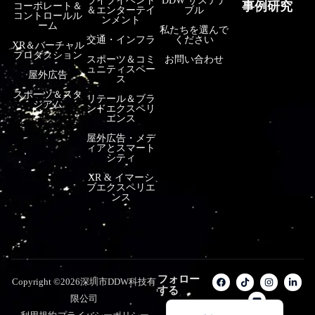
ライブイベント
DDW サステナ
事例研究
コーポレート＆
＆エンターテイ
ブル
コントロールル
فارسی
ンメント
ーム
私たちを選んで
हिन्दी
交通・インフラ
ください
XR＆バーチャル
プロダクション
スポーツ＆コミ
お問い合わせ
Bahasa Indonesia
ュニティスペー
屋外広告
ス
한국어
スポーツ＆スタ
リテール＆ブラ
ジアム
ンドエクスペリ
Tiếng Việt
エンス
Italiano
屋外広告・メデ
ィアとスマート
Português
シティ
XR & イマーシ
Deutsch
ブエクスペリエ
ンス
Français
العربية
Русский
Español
フォロー
Copyright ©2026深圳市DDW科技有
する
English
限公司