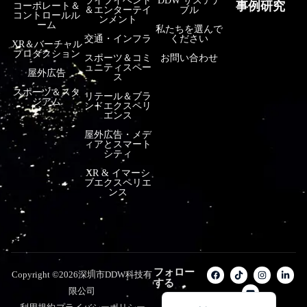
ライブイベント
DDW サステナ
事例研究
コーポレート＆
＆エンターテイ
ブル
コントロールル
فارسی
ンメント
ーム
私たちを選んで
हिन्दी
交通・インフラ
ください
XR＆バーチャル
プロダクション
スポーツ＆コミ
お問い合わせ
Bahasa Indonesia
ュニティスペー
屋外広告
ス
한국어
スポーツ＆スタ
リテール＆ブラ
ジアム
ンドエクスペリ
Tiếng Việt
エンス
Italiano
屋外広告・メデ
ィアとスマート
Português
シティ
XR & イマーシ
Deutsch
ブエクスペリエ
ンス
Français
العربية
Русский
Español
フォロー
Copyright ©2026深圳市DDW科技有
する
English
限公司