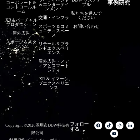
ライブイベント
DDW サステナ
事例研究
コーポレート＆
＆エンターテイ
ブル
コントロールル
ンメント
ーム
私たちを選んで
交通・インフラ
ください
XR＆バーチャル
プロダクション
スポーツ＆コミ
お問い合わせ
ュニティスペー
屋外広告
ス
スポーツ＆スタ
リテール＆ブラ
ジアム
ンドエクスペリ
エンス
屋外広告・メデ
ィアとスマート
シティ
XR & イマーシ
ブエクスペリエ
ンス
フォロー
Copyright ©2026深圳市DDW科技有
する
限公司