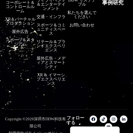
ライブイベント
DDW サステナ
事例研究
コーポレート＆
＆エンターテイ
ブル
コントロールル
فارسی
ンメント
ーム
私たちを選んで
हिन्दी
交通・インフラ
ください
XR＆バーチャル
プロダクション
スポーツ＆コミ
お問い合わせ
Bahasa Indonesia
ュニティスペー
屋外広告
ス
한국어
スポーツ＆スタ
リテール＆ブラ
ジアム
ンドエクスペリ
Tiếng Việt
エンス
Italiano
屋外広告・メデ
ィアとスマート
Português
シティ
XR & イマーシ
Deutsch
ブエクスペリエ
ンス
Français
العربية
Русский
Español
フォロー
Copyright ©2026深圳市DDW科技有
する
English
限公司