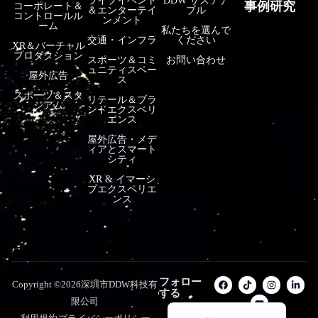
ライブイベント
DDW サステナ
事例研究
コーポレート＆
＆エンターテイ
ブル
コントロールル
فارسی
ンメント
ーム
私たちを選んで
हिन्दी
交通・インフラ
ください
XR＆バーチャル
プロダクション
スポーツ＆コミ
お問い合わせ
Bahasa Indonesia
ュニティスペー
屋外広告
ス
한국어
スポーツ＆スタ
リテール＆ブラ
ジアム
ンドエクスペリ
Tiếng Việt
エンス
Italiano
屋外広告・メデ
ィアとスマート
Português
シティ
XR & イマーシ
Deutsch
ブエクスペリエ
ンス
Français
العربية
Русский
Español
フォロー
Copyright ©2026深圳市DDW科技有
する
English
限公司