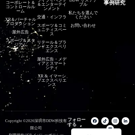
ライブイベント
DDW サステナ
事例研究
コーポレート＆
＆エンターテイ
ブル
コントロールル
فارسی
ンメント
ーム
私たちを選んで
हिन्दी
交通・インフラ
ください
XR＆バーチャル
プロダクション
スポーツ＆コミ
お問い合わせ
Bahasa Indonesia
ュニティスペー
屋外広告
ス
한국어
スポーツ＆スタ
リテール＆ブラ
ジアム
ンドエクスペリ
Tiếng Việt
エンス
Italiano
屋外広告・メデ
ィアとスマート
Português
シティ
XR & イマーシ
Deutsch
ブエクスペリエ
ンス
Français
العربية
Русский
Español
フォロー
Copyright ©2026深圳市DDW科技有
する
English
限公司