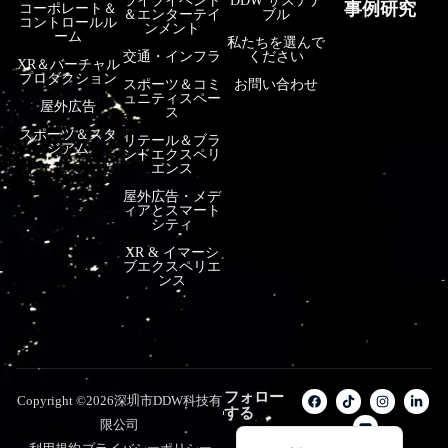
ライブイベント
DDW サステナ
事例研究
コーポレート＆
＆エンターテイ
ブル
コントロールル
فارسی
ンメント
ーム
私たちを選んで
हिन्दी
交通・インフラ
ください
XR＆バーチャル
プロダクション
スポーツ＆コミ
お問い合わせ
Bahasa Indonesia
ュニティスペー
屋外広告
ス
한국어
スポーツ＆スタ
リテール＆ブラ
ジアム
ンドエクスペリ
Tiếng Việt
エンス
Italiano
屋外広告・メデ
ィアとスマート
Português
シティ
XR & イマーシ
Deutsch
ブエクスペリエ
ンス
Français
العربية
Русский
Español
フォロー
Copyright ©2026深圳市DDW科技有
する
English
限公司