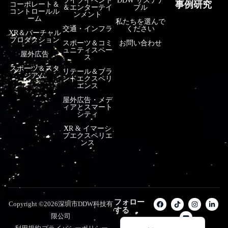
ライブイベント
DDW サステナ
事例研究
コーポレート＆
＆エンターテイ
ブル
コントロールル
فارسی
ンメント
ーム
私たちを選んで
हिन्दी
交通・インフラ
ください
XR＆バーチャル
プロダクション
スポーツ＆コミ
お問い合わせ
Bahasa Indonesia
ュニティスペー
屋外広告
ス
한국어
スポーツ＆スタ
リテール＆ブラ
ジアム
ンドエクスペリ
Tiếng Việt
エンス
Italiano
屋外広告・メデ
ィアとスマート
Português
シティ
XR & イマーシ
Deutsch
ブエクスペリエ
ンス
Français
العربية
Русский
Español
フォロー
Copyright ©2026深圳市DDW科技有
する
English
限公司